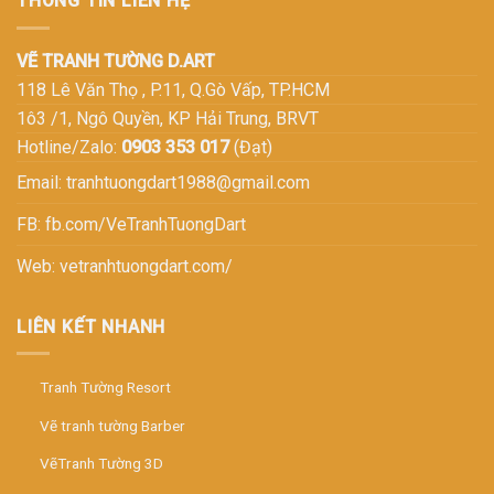
THÔNG TIN LIÊN HỆ
VẼ TRANH TƯỜNG D.ART
118 Lê Văn Thọ , P.11, Q.Gò Vấp, TP.HCM
1ô3 /1, Ngô Quyền, KP Hải Trung, BRVT
Hotline/Zalo:
0903 353 017
(Đạt)
Email:
tranhtuongdart1988@gmail.com
FB:
fb.com/VeTranhTuongDart
Web:
vetranhtuongdart.com/
LIÊN KẾT NHANH
Tranh Tường Resort
Vẽ tranh tường Barber
VẽTranh Tường 3D