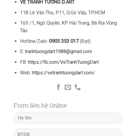
VẼ TRANH TƯỜNG D.ART
118 Lê Văn Thọ, P.11, Q.Gò Vấp, TP.HCM
1ô3 /1, Ngô Quyền, KP Hải Trung, Bà Rịa Vũng
Tàu
Hotline/Zalo:
0903 353 017
(Đạt)
E:
tranhtuongdart1988@gmail.com
FB:
https://fb.com/VeTranhTuongDart
Web:
https://vetranhtuongdart.com/
Form liên hệ Online