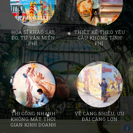
HỌA SĨ KHẢO SÁT,
THIẾT KẾ THEO YÊU
ĐO, TƯ VẤN MIỄN
CẦU KHÔNG TÍNH
PHÍ.
PHÍ.
THI CÔNG NHANH
VẼ CÀNG NHIỀU, ƯU
KHÔNG MẤT THỜI
ĐÃI CÀNG LỚN
GIAN KINH DOANH