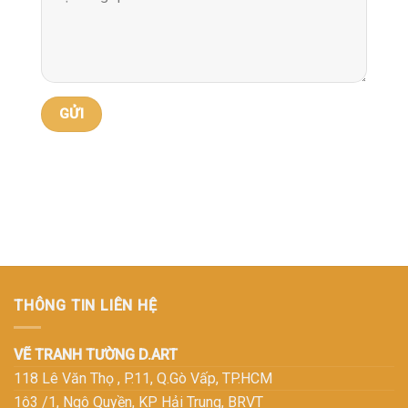
THÔNG TIN LIÊN HỆ
VẼ TRANH TƯỜNG D.ART
118 Lê Văn Thọ , P.11, Q.Gò Vấp, TP.HCM
1ô3 /1, Ngô Quyền, KP Hải Trung, BRVT