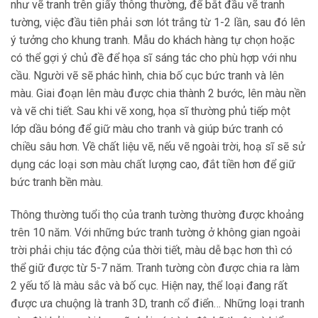
như vẽ tranh trên giấy thông thường, để bắt đầu vẽ tranh
tường, việc đầu tiên phải sơn lót trắng từ 1-2 lần, sau đó lên
ý tưởng cho khung tranh. Mẫu do khách hàng tự chọn hoặc
có thể gợi ý chủ đề để họa sĩ sáng tác cho phù hợp với nhu
cầu. Người vẽ sẽ phác hình, chia bố cục bức tranh và lên
màu. Giai đoạn lên màu được chia thành 2 bước, lên màu nền
và vẽ chi tiết. Sau khi vẽ xong, họa sĩ thường phủ tiếp một
lớp dầu bóng để giữ màu cho tranh và giúp bức tranh có
chiều sâu hơn. Về chất liệu vẽ, nếu vẽ ngoài trời, hoạ sĩ sẽ sử
dụng các loại sơn màu chất lượng cao, đắt tiền hơn để giữ
bức tranh bền màu.
Thông thường tuổi thọ của tranh tường thường được khoảng
trên 10 năm. Với những bức tranh tường ở không gian ngoài
trời phải chịu tác động của thời tiết, màu dễ bạc hơn thì có
thể giữ được từ 5-7 năm. Tranh tường còn được chia ra làm
2 yếu tố là màu sắc và bố cục. Hiện nay, thể loại đang rất
được ưa chuộng là tranh 3D, tranh cổ điển… Những loại tranh