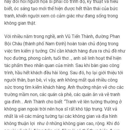
này đòi hỏi người họa sĩ phải có trình độ, kỹ thuật và hiểu
biết, óc sáng tạo mới thể hiện được hết thần thái của bức
tranh, khiến người xem có cảm giác như đang sống trong
không gian thật.
Với nhiều năm trong nghề, anh Vũ Tiến Thành, đường Phan
Bội Châu (thành phố Nam Định) hoàn toàn chủ động trong
việc tìm kiếm ý tưởng. Chỉ cần khách hàng đưa ra chủ đề như
học đường, phong cảnh, tuổi thơ…, anh sẽ linh hoạt thể hiện
tác phẩm theo nhãn quan của mình. Sau khi bàn giao công
trình, hầu hết khách đều hài lòng. Sau đó, họ lại giới thiệu tới
người thân, bạn bè, vì vậy, anh không mất quá nhiều công
sức trong tìm kiếm khách hàng. Anh thường nhận vẽ cho các
trường mầm non, các quán cà phê, các quán ăn và vẽ tranh
gia đình… Anh Thành cho biết: “Tranh vẽ lên tường thường ở
không gian ngoài trời nên họa sĩ rất khó tập trung. Vất vả
nhất là vẽ các mảng tường tại các không gian và địa hình
không thuận lợi như ở những không gian cao, rộng. Khi đó