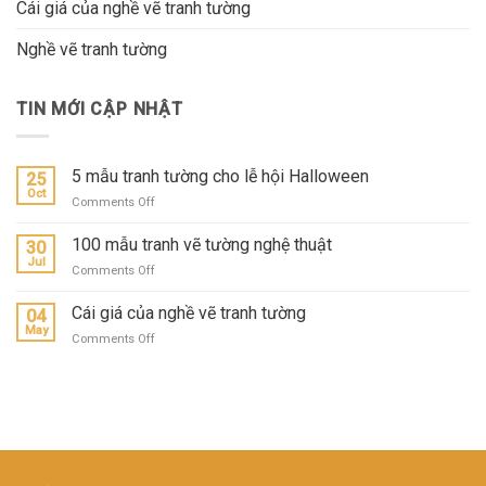
Cái giá của nghề vẽ tranh tường
Nghề vẽ tranh tường
TIN MỚI CẬP NHẬT
5 mẫu tranh tường cho lễ hội Halloween
25
Oct
on
Comments Off
5
mẫu
100 mẫu tranh vẽ tường nghệ thuật
30
tranh
Jul
on
Comments Off
tường
100
cho
mẫu
Cái giá của nghề vẽ tranh tường
lễ
04
tranh
May
hội
on
Comments Off
vẽ
Halloween
Cái
tường
giá
nghệ
của
thuật
nghề
vẽ
tranh
tường