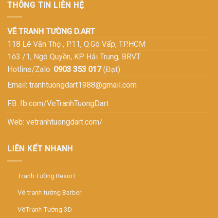
THÔNG TIN LIÊN HỆ
VẼ TRANH TƯỜNG D.ART
118 Lê Văn Thọ , P.11, Q.Gò Vấp, TP.HCM
1ô3 /1, Ngô Quyền, KP Hải Trung, BRVT
Hotline/Zalo:
0903 353 017
(Đạt)
Email:
tranhtuongdart1988@gmail.com
FB:
fb.com/VeTranhTuongDart
Web:
vetranhtuongdart.com/
LIÊN KẾT NHANH
Tranh Tường Resort
Vẽ tranh tường Barber
VẽTranh Tường 3D