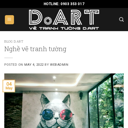
Skip
HOTLINE: 0903 353 017
to
content
BLOG D.ART
Nghề vẽ tranh tường
POSTED ON
MAY 4, 2022
BY
WEBADMIN
04
May