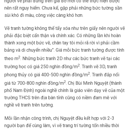
người vẽ phải đứng trên giá đỡ mới có thể thực hiện được
nên rất nguy hiểm. Chưa kể, gặp phải những bức tường sần
sùi khó đi màu, công việc càng khó hơn.
Vẽ tranh tường không thể tẩy xóa như trên giấy nên người vẽ
phải đặc biệt cẩn thận và chính xác. Có những lần khi hoàn
thành xong một bức vẽ, chân tay tôi mỏi rã rời vì phải cầm
bảng và di chuyển nhiều”. Giá mỗi bức tranh tường được tính
2
theo m
. Những bức tranh 2D như các bức tranh vẽ tại các
2
trường học có giá 250 nghìn đồng/m
. Tranh vẽ 3D, tranh
2
phong thủy có giá 400-500 nghìn đồng/m
. Tranh đắp nổi
2
giá từ 700-800 nghìn đồng/m
. Chị Bùi Minh Nguyệt (thành
phố Nam Định) ngoài nghề chính là giáo viên dạy vẽ của một
trường THCS trên địa bàn tỉnh cũng có niềm đam mê với
nghề vẽ tranh trên tường.
Mỗi lần nhận công trình, chị Nguyệt đều kết hợp với 2-3
người bạn để cùng làm, vì vẽ trang trí tường tốn nhiều thời