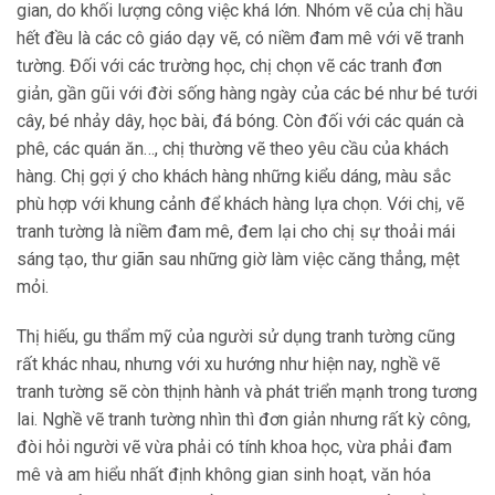
gian, do khối lượng công việc khá lớn. Nhóm vẽ của chị hầu
hết đều là các cô giáo dạy vẽ, có niềm đam mê với vẽ tranh
tường. Đối với các trường học, chị chọn vẽ các tranh đơn
giản, gần gũi với đời sống hàng ngày của các bé như bé tưới
cây, bé nhảy dây, học bài, đá bóng. Còn đối với các quán cà
phê, các quán ăn…, chị thường vẽ theo yêu cầu của khách
hàng. Chị gợi ý cho khách hàng những kiểu dáng, màu sắc
phù hợp với khung cảnh để khách hàng lựa chọn. Với chị, vẽ
tranh tường là niềm đam mê, đem lại cho chị sự thoải mái
sáng tạo, thư giãn sau những giờ làm việc căng thẳng, mệt
mỏi.
Thị hiếu, gu thẩm mỹ của người sử dụng tranh tường cũng
rất khác nhau, nhưng với xu hướng như hiện nay, nghề vẽ
tranh tường sẽ còn thịnh hành và phát triển mạnh trong tương
lai. Nghề vẽ tranh tường nhìn thì đơn giản nhưng rất kỳ công,
đòi hỏi người vẽ vừa phải có tính khoa học, vừa phải đam
mê và am hiểu nhất định không gian sinh hoạt, văn hóa