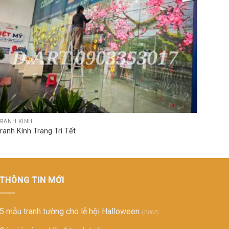
RANH KÍNH
TRANH
ranh Kính Trang Trí Tết
Báo Gi
THÔNG TIN MỚI
5 mẫu tranh tường cho lễ hội Halloween
(2,062)