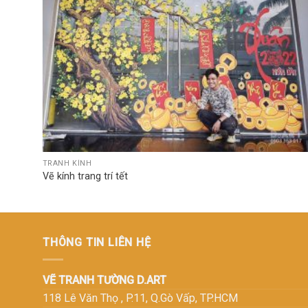
TRANH KÍNH
Vẽ kính trang trí tết
THÔNG TIN LIÊN HỆ
VẼ TRANH TƯỜNG D.ART
118 Lê Văn Thọ , P.11, Q.Gò Vấp, TP.HCM