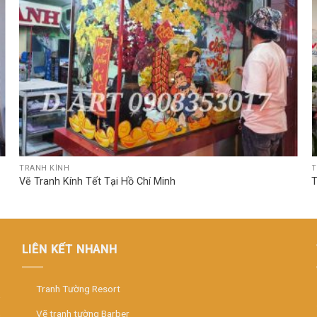
TRANH KÍNH
T
Vẽ Tranh Kính Tết Tại Hồ Chí Minh
T
LIÊN KẾT NHANH
Tranh Tường Resort
Vẽ tranh tường Barber